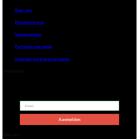
Over ons
Klantenservice
Samenwerken
Partnerprogramma
Inloggen partnerprogramma
Nieuwsbief
Schrijf je in voor onze nieuwsbrief en blijf op de hoogte van
nieuws en inspiratie.
Volg ons