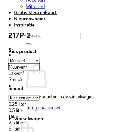
Witte verf
Gratis kleurenkaart
Kleurenwaaier
Inspiratie
217P-2
Zoeken
naar:
Kies product
Muurverf
Lakverf
Sample
Inhoud
Geen producten in de winkelwagen.
0,25 liter
Terug naar winkel
0,5 liter
1 liter
Winkelwagen
2,5 liter
5 liter