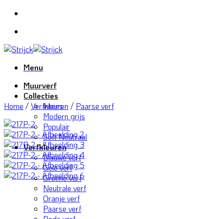
Ga
naar
inhoud
Menu
Muurverf
Collecties
Home
/
Verfkleuren
Intens
/
Paarse verf
Modern grijs
Populair
Soft Neutraal
Verfkleuren
Blauwe verf
Gele verf
Groene verf
Neutrale verf
Oranje verf
Paarse verf
Rode verf