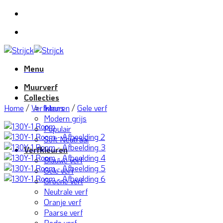
Ga
naar
inhoud
Menu
Muurverf
Collecties
Home
/
Verfkleuren
Intens
/
Gele verf
Modern grijs
Populair
Soft Neutraal
Verfkleuren
Blauwe verf
Gele verf
Groene verf
Neutrale verf
Oranje verf
Paarse verf
Rode verf