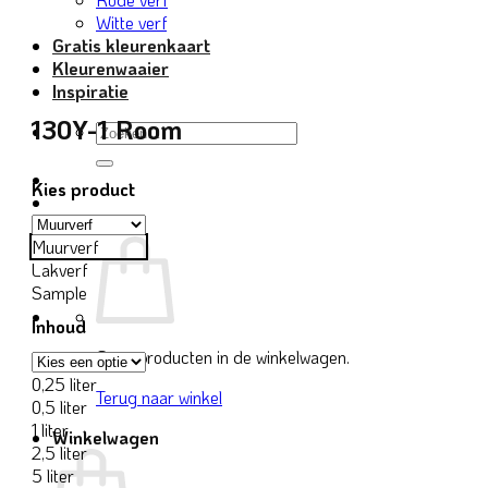
Witte verf
Gratis kleurenkaart
Kleurenwaaier
Inspiratie
130Y-1 Room
Zoeken
naar:
Kies product
Muurverf
Lakverf
Sample
Inhoud
Geen producten in de winkelwagen.
0,25 liter
Terug naar winkel
0,5 liter
1 liter
Winkelwagen
2,5 liter
5 liter