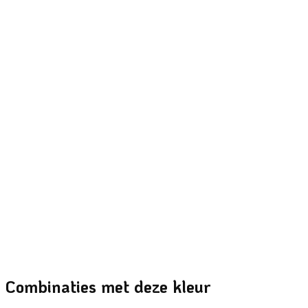
Snel bekijken
Gele verf
120Y-3
Snel bekijken
Gele verf
120Y-2
Snel bekijken
Gele verf
120Y-1
Combinaties met deze kleur