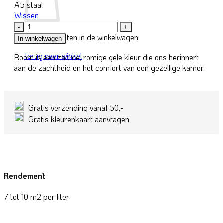
A5 staal
Wissen
130Y-
1
Geen producten in de winkelwagen.
In winkelwagen
Room
Terug naar winkel
Room is een zachte, romige gele kleur die ons herinnert
aantal
aan de zachtheid en het comfort van een gezellige kamer.
Gratis verzending vanaf 50,-
Gratis kleurenkaart aanvragen
Rendement
7 tot 10 m2 per liter