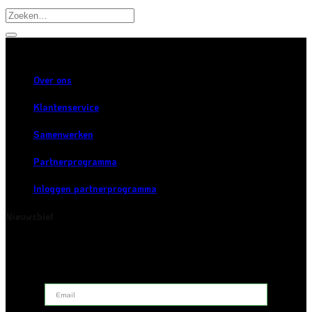
Zoeken
naar:
Over ons
Klantenservice
Samenwerken
Partnerprogramma
Inloggen partnerprogramma
Nieuwsbief
Schrijf je in voor onze nieuwsbrief en blijf op de hoogte van
nieuws en inspiratie.