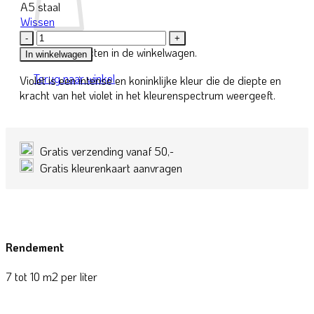
A5 staal
Wissen
039N-
4
Geen producten in de winkelwagen.
In winkelwagen
Violet
Terug naar winkel
Violet is een intense en koninklijke kleur die de diepte en
aantal
kracht van het violet in het kleurenspectrum weergeeft.
Gratis verzending vanaf 50,-
Gratis kleurenkaart aanvragen
Rendement
7 tot 10 m2 per liter