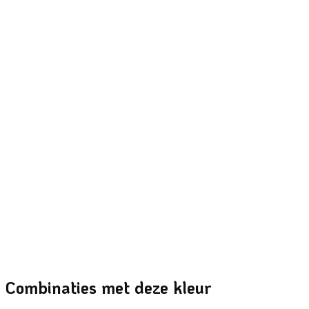
Snel bekijken
Muurverf
025N-2
Snel bekijken
Muurverf
054N-5
Snel bekijken
Muurverf
055N-1
Combinaties met deze kleur