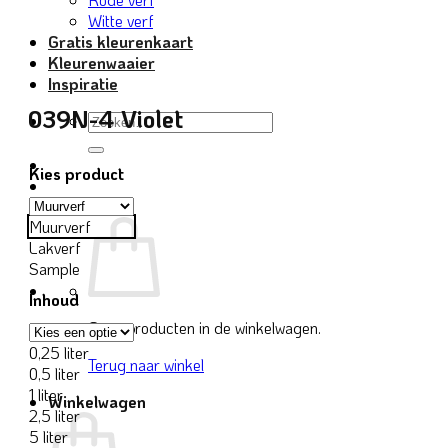
Witte verf
Gratis kleurenkaart
Kleurenwaaier
Inspiratie
039N-4 Violet
Zoeken
naar:
Kies product
Muurverf
Lakverf
Sample
Inhoud
Geen producten in de winkelwagen.
0,25 liter
Terug naar winkel
0,5 liter
1 liter
Winkelwagen
2,5 liter
5 liter