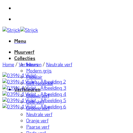
Ga
naar
inhoud
Menu
Muurverf
Collecties
Home
/
Verfkleuren
Intens
/
Neutrale verf
Modern grijs
Populair
Soft Neutraal
Verfkleuren
Blauwe verf
Gele verf
Groene verf
Neutrale verf
Oranje verf
Paarse verf
Rode verf